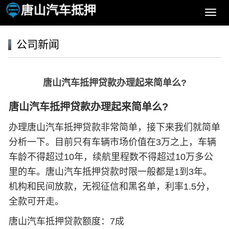
导
航
菜
公司新闻
单
唐山汽车抵押贷款办理起来简单么?
唐山汽车抵押贷款办理起来简单么?
办理唐山汽车抵押贷款非常简单，接下来我们就简单
分析一下。目前只有车辆市场价值在3万之上，车辆
车龄不得超过10年，续航里程数不得超过10万多公
里的车。唐山汽车抵押贷款时限一般都是1到3年。
机构和民间放款，无视征信和黑名单，利率1.5分，
全款可开走。
唐山汽车抵押贷款额度：7成