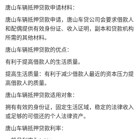
唐山车辆抵押贷款申请材料：
唐山车辆抵押贷款申请，唐山车贷公司会要求借款人
和配偶提供有效身份证、收入证明，副本和贷款机构
所需的其他材料。
唐山车辆抵押贷款的优点：
有利于提高借款人的生活质量。
提高生活质量：有利于减少借款人最近的资本压力提
高借款人的质量。
唐山车辆抵押贷款适用对象：
拥有有效的身份证，固定生活区域，稳定的法律收入
或足够的可偿还的个人法律资产。
唐山车辆抵押贷款利率：