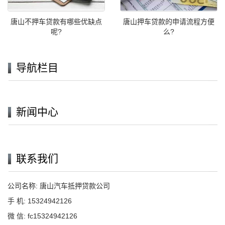
唐山不押车贷款有哪些优缺点
唐山押车贷款的申请流程方便
呢?
么?
导航栏目
新闻中心
联系我们
公司名称: 唐山汽车抵押贷款公司
手 机: 15324942126
微 信: fc15324942126