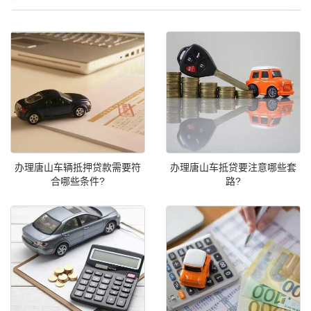
办理唐山车辆抵押贷款需要符
办理唐山车抵贷要注意哪些套
合哪些条件?
路?